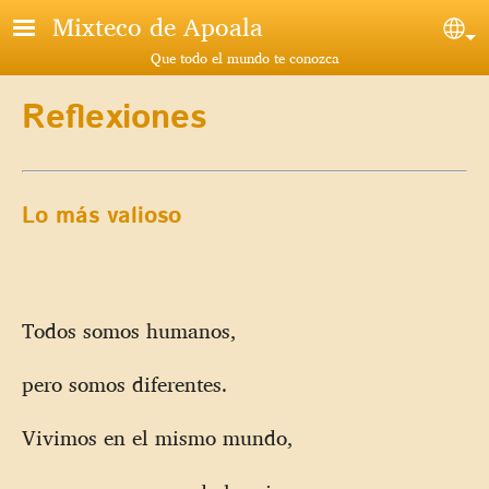
Pasar al contenido principal
Mixteco de Apoala
Sel
Que todo el mundo te conozca
Reflexiones
Lo más valioso
Todos somos humanos,
pero somos diferentes.
Vivimos en el mismo mundo,