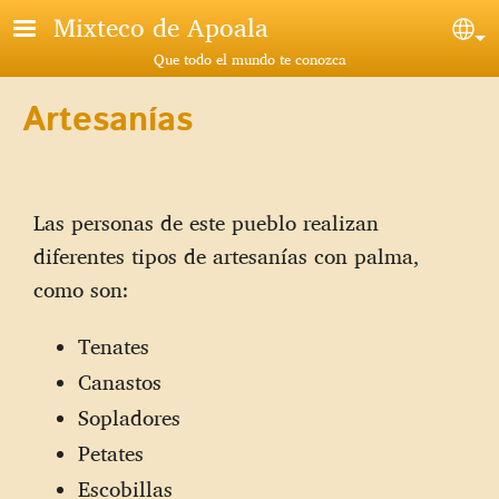
Pasar al contenido principal
Mixteco de Apoala
Sel
Que todo el mundo te conozca
Artesanías
Las personas de este pueblo realizan
diferentes tipos de artesanías con palma,
como son:
Tenates
Canastos
Sopladores
Petates
Escobillas