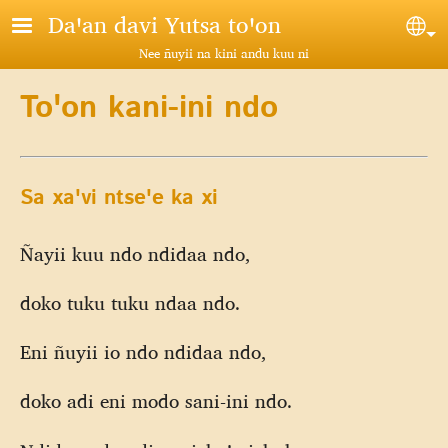
Pasar al contenido principal
Daꞌan davi Yutsa toꞌon
Sel
Nee ñuyii na kini andu kuu ni
To'on kani-ini ndo
Sa xa'vi ntse'e ka xi
Ñayii kuu ndo ndidaa ndo,
doko tuku tuku ndaa ndo.
Eni ñuyii io ndo ndidaa ndo,
doko adi eni modo sani-ini ndo.