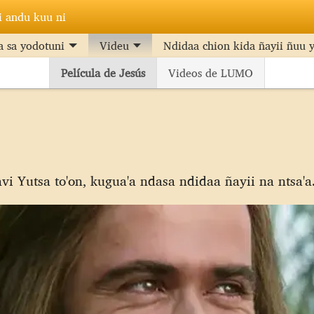
i andu kuu ni
 sa yodotuni
Videu
Ndidaa chion kida ñayii ñuu y
Película de Jesús
Videos de LUMO
vi Yutsa to'on, kugua'a ndasa ndidaa ñayii na ntsa'a