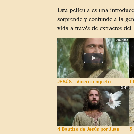
Esta película es una introduc
sorprende y confunde a la ge
vida a través de extractos del
2:07:53
JESÚS - Video completo
1 
3:47
4 Bautizo de Jesús por Juan
5 