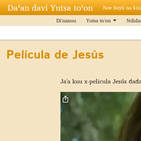
Pasar al contenido principal
Daꞌan davi Yutsa toꞌon
Nee ñuyii na kin
Di'nanuu
Yutsa to'on
Ndidaa
Película de Jesús
Ja'a kuu x-pelicula Jesús dada