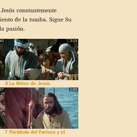
. Jesús constantemente
iento de la tumba. Sigue Su
la pasión.
:42
2:15
3 La Niñez de Jesús
:07
1:02
7 Parábola del Fariseo y el