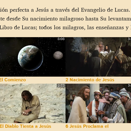
ción perfecta a Jesús a través del Evangelio de Lucas
nte desde Su nacimiento milagroso hasta Su levantam
 Libro de Lucas; todos los milagros, las enseñanzas y 
8:08
3
El Comienzo
2 Nacimiento de Jesús
2:22
3
El Diablo Tienta a Jesús
6 Jesús Proclama el